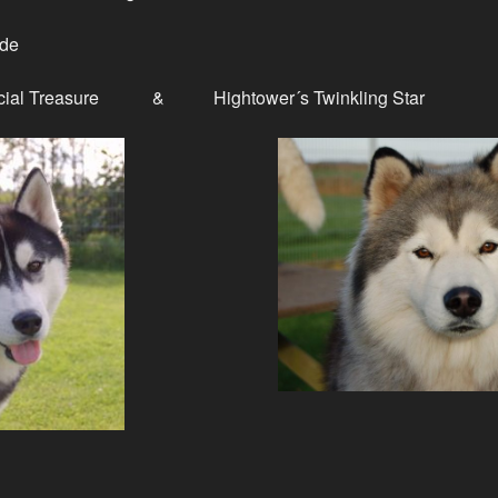
üde
Special Treasure & Hightower´s Twinkling Star