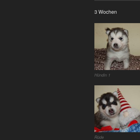
3 Wochen
Hündin 1
Rüde