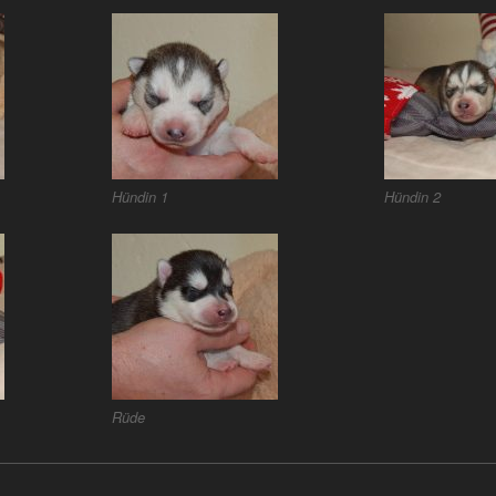
Hündin 1
Hündin 2
Rüde