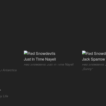
Red Snowdevils Just In Time Nayeli
Red Snowdevils 
„Sunny“
O´Antarctica
y Life