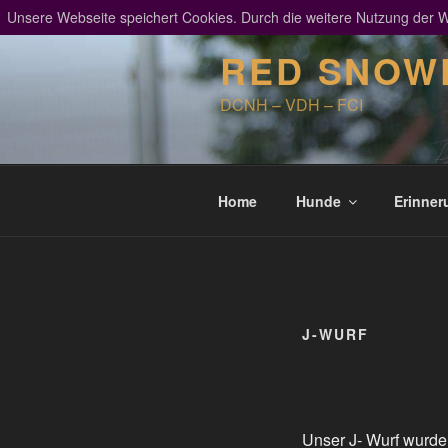
Zum
Unsere Webseite speichert Cookies. Durch die weitere Nutzung der
Inhalt
RED SNOWD
springen
DCNH – VDH – FCI
Home
Hunde
Erinner
J-WURF
Unser J- Wurf wurde