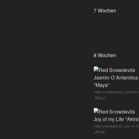
7 Wochen
8 Wochen
Red Snowdevils Jasmin 
„Maya“
Red Snowdevils Joy of m
„Akira“