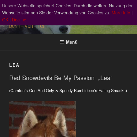
Zum
Unsere Webseite speichert Cookies. Durch die weitere Nutzung der
RED SNOWDEVILS SIBERIAN
Inhalt
Webseite stimmen Sie der Verwendung von Cookies zu.
More Info
|
HUSKY
springen
OK
|
Decline
DCNH – VDH – FCI
Menü
LEA
Red Snowdevils Be My Passion „Lea“
(Camton´s One And Only & Speedy Bumblebee´s Eating Smacks)