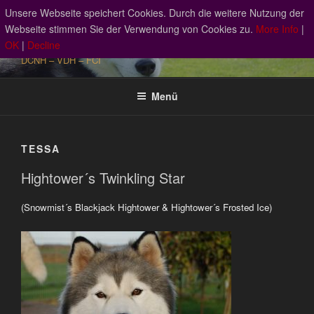
Zum
Unsere Webseite speichert Cookies. Durch die weitere Nutzung der
RED SNOWDEVILS SIBERIAN
Inhalt
Webseite stimmen Sie der Verwendung von Cookies zu.
More Info
|
HUSKY
springen
OK
|
Decline
DCNH – VDH – FCI
Menü
TESSA
Hightower´s Twinkling Star
(Snowmist´s Blackjack Hightower & Hightower´s Frosted Ice)